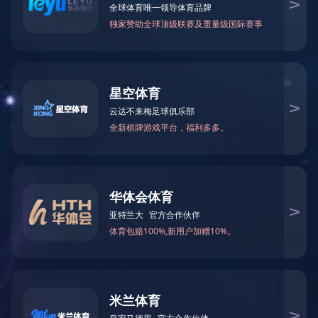
0546-8879126
新闻动态
Scroll loading
乐鱼网站官方站登录入口
行业资讯
公司公告
环保专栏
您现在的位置：
乐鱼网站官方站登录入口
/
环保专栏
/
危险废物环境防治信息