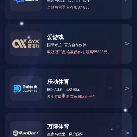
危险废物环境防治信息
访问量：



