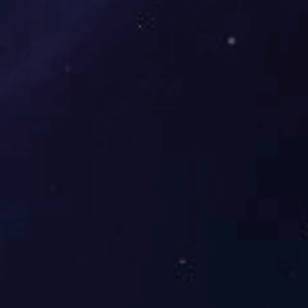
上一个
:
2023年4月份排污许可证
下一个
:
2023年3月份排污许可证
上一个
:
2023年4月份排污许可证
下一个
:
2023年3月份排污许可证
乐鱼网站官方站登录入口
联系方式
地址：东营港经济开发区
电话：0546-8879126
公司邮箱：kehongchem@126.com