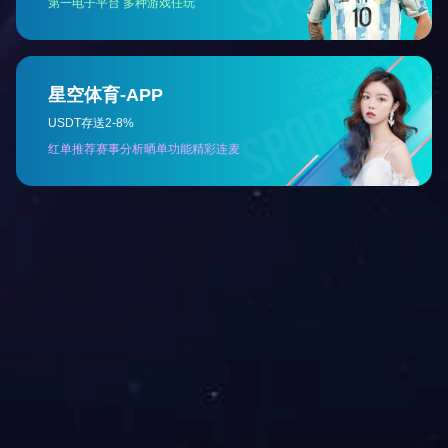
地址：东营港经济开发区
电话：0546-8879126
公司邮箱：kehongchem@126.com
微信公众号
欢迎关注我们的官方公众号
客户留言
留言应用名称：
客户留言
描述：
*
留言内容：
姓名：
性别：