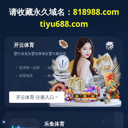
乐鱼网站官方站登录入口
乐鱼网站官方站登录入口
乐鱼网站官方站登录入口-乐鱼online(中国)
产品中心
新闻动态
环保专栏
服务支持
联系我们