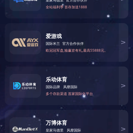
2,4-二叔丁基苯酚
CASNo.:96-76-4
零售价
0.0
元
市场价
0.0
元
浏览量:
1000
产品编号
数量
-
+
库存:
0
询价
所属分类
返回列表