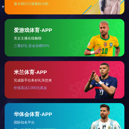
上一个
2,4-二叔戊基苯酚
下一个
无
乐鱼网站官方站登录入口
联系方式
地址：东营港经济开发区
电话：0546-8879126
公司邮箱：kehongchem@126.com
微信公众号