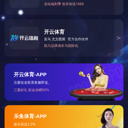

1
分享
产品描述
参数
CASNo.:96-76-4
指标
标准
外观
熔融状态下淡黄或无色透明液
色度
≤50
含量
≥99.5
水份
≤0.05
扫二维码用手机看
未找到相应参数组，请于后台属性模板中添加