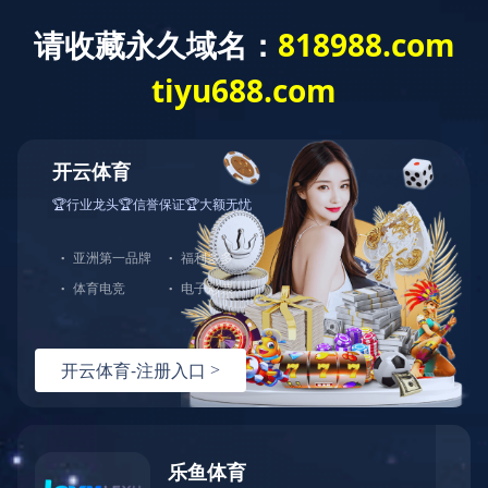
乐鱼网站官方站登录入口
乐鱼网站官方站登录入口
乐鱼网站官方站登录入口-乐鱼online(中国)
产品中心
新闻动态
环保专栏
服务支持
联系我们