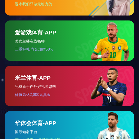
电话：0546-8879126
公司邮箱：kehongchem@126.com
微信公众号
欢迎关注我们的官方公众号
客户留言
留言应用名称：
客户留言
描述：
*
留言内容：
姓名：
性别：
男