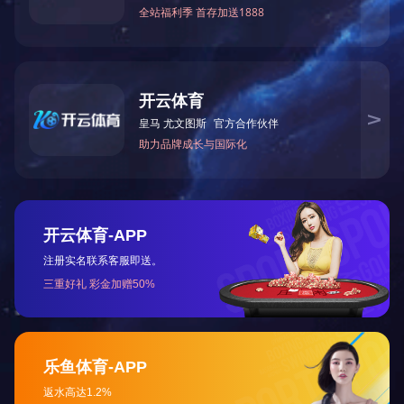
现已责令该部门对上述部门于2016年5月20日前整改完
毕，到达有关法律法规和标准规定的要求，在整改期间做好安
全防范措施，杜绝安全事故的发生!
上一个
:
无
下一个
:
乐鱼网站官方站登录入口-乐鱼online(中国) 官网即将
上线，欢迎访问！
上一个
:
无
下一个
:
乐鱼网站官方站登录入口-乐鱼online(中国) 官网即将
上线，欢迎访问！
乐鱼网站官方站登录入口
联系方式
地址：东营港经济开发区