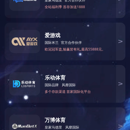
大快严”月度安全检查
访问量：




我公司在2016年4月25日“大快严”安全隐患检查过程中发现以
下问题，现向社会公示如下:
1.二层工具箱需刷漆清理
2.5#塔釜液罐梯子损坏
3.管线标向、物料名称不规范
4.现场取样口卫生脏乱差