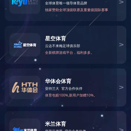
0546-8879126
新闻动态
Scroll loading
乐鱼网站官方站登录入口
行业资讯
公司公告
环保专栏
您现在的位置：
乐鱼网站官方站登录入口
/
行业资讯
/
大快严”月度安全检查